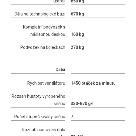
ústrojí
650 kg
Děla na technologické bázi
670 kg
Kompletní podvozek s
nášlapnou deskou
160 kg
Podvozek na kolečkách
270 kg
Další
Rychlost ventilátoru
1450 otáček za minutu
Rozsah hustoty vyrobeného
sněhu
330-870 g/l
Počet stupňů kvality sněhu
7
Rozsah nastavení úhlu