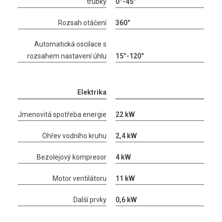
trubky
0°-45°
Rozsah otáčení
360°
Automatická oscilace s
rozsahem nastavení úhlu
15°-120°
Elektrika
Jmenovitá spotřeba energie
22 kW
Ohřev vodního kruhu
2,4 kW
Bezolejový kompresor
4 kW
Motor ventilátoru
11 kW
Další prvky
0,6 kW