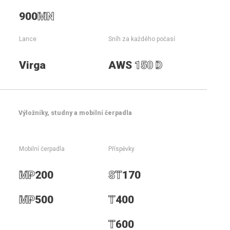
MN
900
MN
Lance
Sníh za každého počasí
Virga
AWS
150 D
Nejvýkonnější ruční sněhové
dělo v nabídce
Výložníky, studny a mobilní čerpadla
Mobilní čerpadla
Příspěvky
Ostatní ruční děla
MP
200
ST
170
Kontaktujte nás
MP
500
T
400
T
600