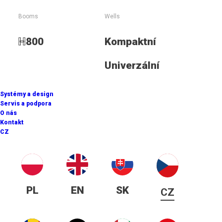
Booms
Wells
H
800
Kompaktní
3
112m
/h
Univerzální
Systémy a design
Maximální produkce sněhu
Servis a podpora
O nás
Kontakt
CZ
22 kW/h
PL
EN
SK
CZ
Jmenovitá spotřeba energie