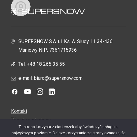
Alois Martynek
SUPERSNOW S.A. ul. Ks. A. Siudy 11 34-436
Česká republika
Maniowy NIP: 7361715936
+420 601 337 573
Tel:
+48 18 265 35 55
alois.martynek@supersnow.com
e-mail: biuro@supersnow.com
Kontakt
Zásady a předpisy
Ta strona korzysta z ciasteczek aby świadczyć usługi na
Servis a podpora
najwyższym poziomie. Dalsze korzystanie ze strony oznacza, że
Kariéra