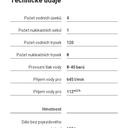
Technické údaje
Počet vodních úseků
4
Počet nukleačních sekcí
1
Počet vodních trysek
120
Počet nukleačních trysek
8
Provozní tlak vody
8-40 barů
Příjem vody pro
645 l/min
m3/h
Příjem vody pro
112
Hmotnost
Dělo bez pojezdového