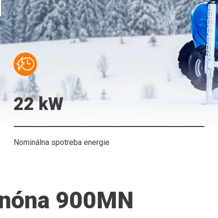
22 kW
Nominálna spotreba energie
anóna 900MN