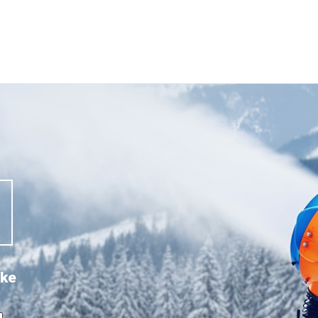
MP
5
N
uke