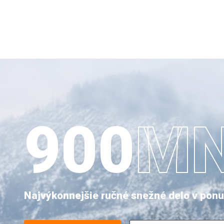
900
M
Najvýkonnejšie ručné snežné delo v pon