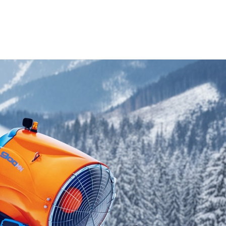
00
T
400
Univerzálne
T
600