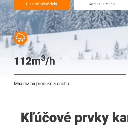
Ostatné ručné delá
Kontaktujte nás
3
112m
/h
Maximálna produkcia snehu
Kľúčové prvky k