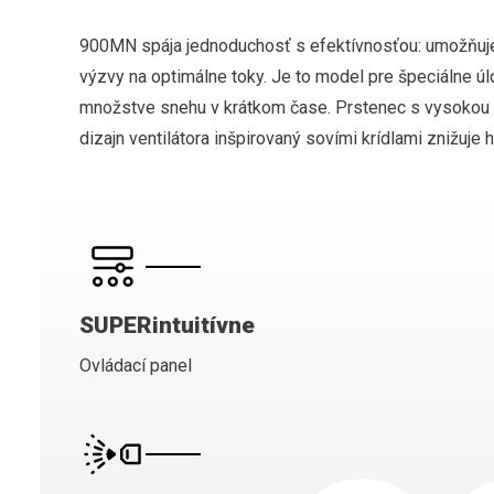
900MN spája jednoduchosť s efektívnosťou: umožňuje
výzvy na optimálne toky. Je to model pre špeciálne úlo
množstve snehu v krátkom čase. Prstenec s vysokou 
dizajn ventilátora inšpirovaný sovími krídlami znižuje h
SUPERintuitívne
Ovládací panel