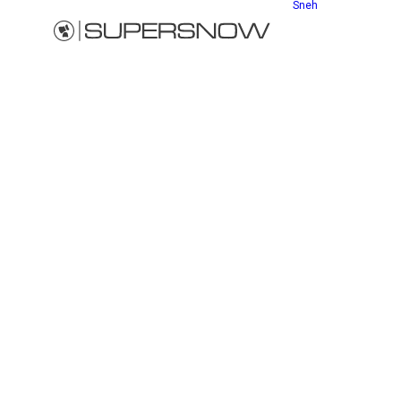
Sneh
Sneho
Výložn
mobiln