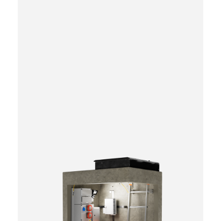
Słup
T
600