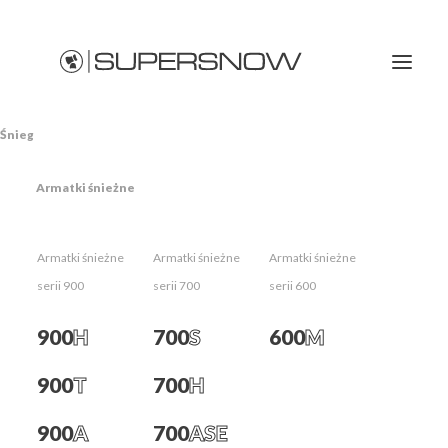
Śnieg
Armatki śnieżne
Armatki śnieżne
Armatki śnieżne
Armatki śnieżne
serii 900
serii 700
serii 600
Śnieg
900
H
700
S
600
M
900
T
700
H
900
A
700
ASE