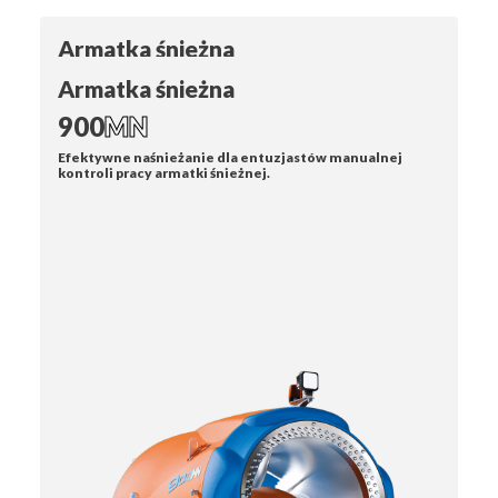
Armatka śnieżna
900
H
Armatka śnieżna
Premiera 2025 - moc armatki śnieżnej 900T przeniesiona
900
MN
na mobilne podłoże.
Efektywne naśnieżanie dla entuzjastów manualnej
kontroli pracy armatki śnieżnej.