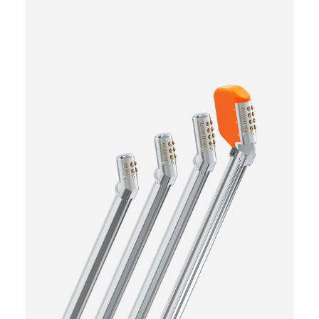
Armatka śnieżna
700
ASE
Wydajna i bezawaryjna armatka automatyczna -
połączenie oszczędności z efektywnością.