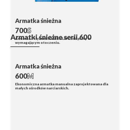
Armatka śnieżna
700
S
Armatki śnieżne serii 600
Armatka z trybem SUPERSILENT do pracy w
wymagającym otoczeniu.
Armatka śnieżna
600
M
Ekonomiczna armatka manualna zaprojektowana dla
małych ośrodków narciarskich.