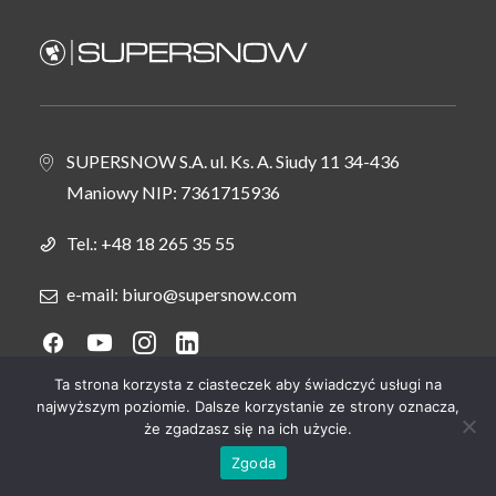
Arkadiusz Kitkowski
SUPERSNOW S.A. ul. Ks. A. Siudy 11 34-436
Polska
Maniowy NIP: 7361715936
woj. dolnośląskie, opolskie, zachodniopomorskie,
lubuskie, łódzkie, wielkopolskie, kujawsko-pomorskie
Tel.:
+48 18 265 35 55
+48 603 999 722
e-mail: biuro@supersnow.com
arkadiusz.kitkowski@supersnow.com
Ta strona korzysta z ciasteczek aby świadczyć usługi na
najwyższym poziomie. Dalsze korzystanie ze strony oznacza,
Kontakt
że zgadzasz się na ich użycie.
Polityki i regulaminy
Zgoda
Serwis