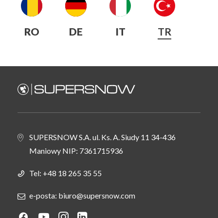
RO
DE
IT
TR
ELEKTRİK TESİSATI ASİSTANI
SUPERSNOW S.A. ul. Ks. A. Siudy 11 34-436
Maniowy NIP: 7361715936
Tel:
+48 18 265 35 55
e-posta: biuro@supersnow.com