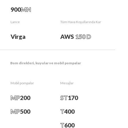
900
MN
Lance
Tüm Hava Koşullarında Kar
Virga
AWS
150 D
Bom direkleri, kuyular ve mobil pompalar
Mobil pompalar
Mesajlar
SUPERSNOW ekibine katılın! Şu
anda işe alım yapıyoruz:
MP
200
ST
170
MP
500
T
400
T
600
Başvurular (CV) şu adrese gönderilmelidir: