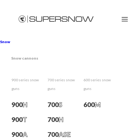
Snow
Snow cannons
Privacy Policy Download PDF
900 series snow
700 series snow
600 series snow
guns
guns
guns
900
H
700
S
600
M
900
T
700
H
900
A
700
ASE