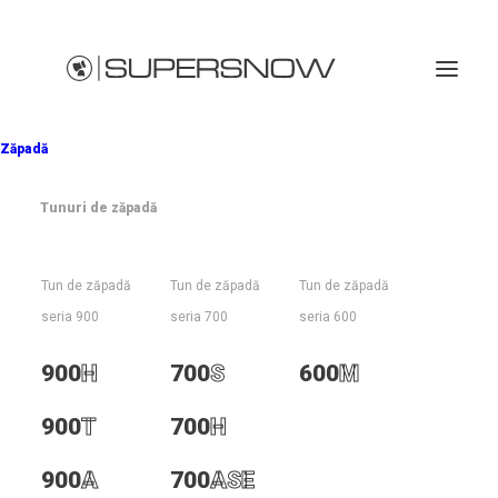
Zăpadă
Tunuri de zăpadă
Politica de confidențialitate Descărcați PDF
Tun de zăpadă
Tun de zăpadă
Tun de zăpadă
seria 900
seria 700
seria 600
900
H
700
S
600
M
900
T
700
H
900
A
700
ASE