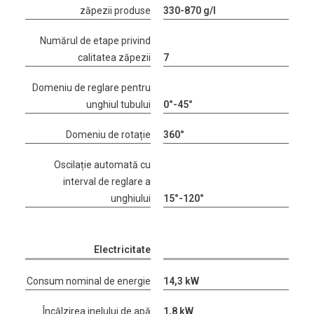
zăpezii produse
330-870 g/l
Numărul de etape privind
calitatea zăpezii
7
Domeniu de reglare pentru
unghiul tubului
0°-45°
Domeniu de rotație
360°
Oscilație automată cu
interval de reglare a
unghiului
15°-120°
Electricitate
Consum nominal de energie
14,3 kW
Încălzirea inelului de apă
1,8 kW