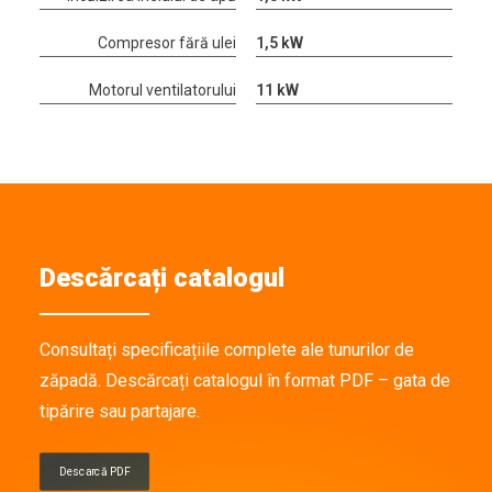
Compresor fără ulei
1,5 kW
Motorul ventilatorului
11 kW
Descărcați catalogul
Consultați specificațiile complete ale tunurilor de
zăpadă. Descărcați catalogul în format PDF – gata de
tipărire sau partajare.
Descarcă PDF