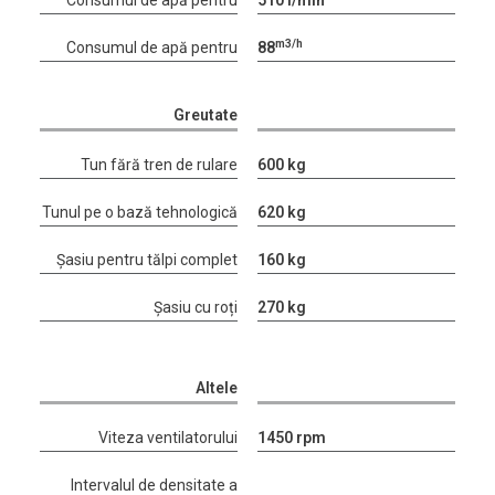
Consumul de apă pentru
510 l/min
m3/h
Consumul de apă pentru
88
Greutate
Tun fără tren de rulare
600 kg
Tunul pe o bază tehnologică
620 kg
Șasiu pentru tălpi complet
160 kg
Șasiu cu roți
270 kg
Altele
Viteza ventilatorului
1450 rpm
Intervalul de densitate a