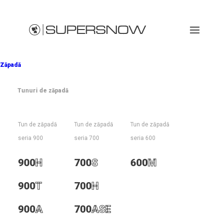
Zăpadă
Tunuri de zăpadă
700H
Energie minimă, performanță maximă
Tun de zăpadă
Tun de zăpadă
Tun de zăpadă
seria 900
seria 700
seria 600
900
H
700
S
600
M
900
T
700
H
900
A
700
ASE