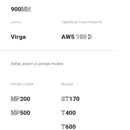
900
MN
Lance
Zăpadă pe toate timpurile
Virga
AWS
150 D
Stâlpi, puțuri și pompe mobile
Pompe mobile
Mesaje
Alte tunuri de zăpadă
MP
200
ST
170
Contactați-ne
MP
500
T
400
T
600