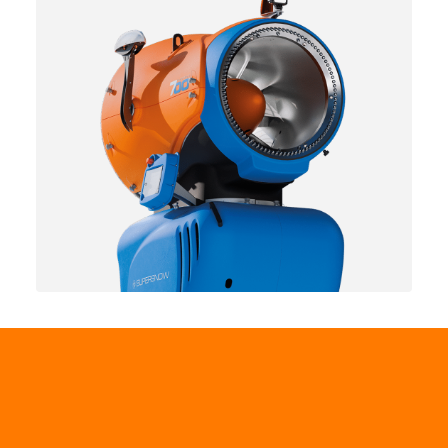
Tun de zăpadă
700
ASE
Un tun automat eficient și fără probleme - care combină
economia cu eficiența.