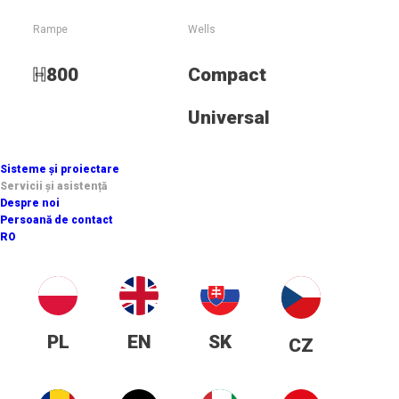
Rampe
Wells
SNOWLINE
H
800
Compact
+48 784 636 473
Universal
Disponibilitate 24h
15 noiembrie – 15 februarie
Sisteme și proiectare
Servicii și asistență
Despre noi
Persoană de contact
Raportați o problemă
RO
PL
EN
SK
E-mail
CZ
serwis@supersnow.com