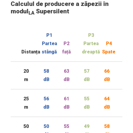
Calculul de producere a zăpezii în
modul
Supersilent
LA
P1
P3
Partea
P2
Partea
P4
Distanța
stângă
față
dreaptă
Spate
20
58
63
57
66
m
dB
dB
dB
dB
25
56
61
55
64
m
dB
dB
dB
dB
50
50
55
49
58