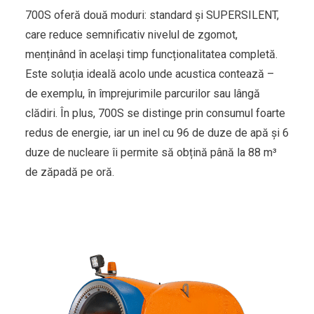
700S oferă două moduri: standard și SUPERSILENT,
care reduce semnificativ nivelul de zgomot,
menținând în același timp funcționalitatea completă.
Este soluția ideală acolo unde acustica contează –
de exemplu, în împrejurimile parcurilor sau lângă
clădiri. În plus, 700S se distinge prin consumul foarte
redus de energie, iar un inel cu 96 de duze de apă și 6
duze de nucleare îi permite să obțină până la 88 m³
de zăpadă pe oră.