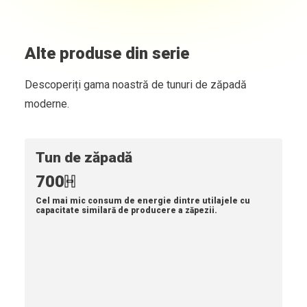
Alte produse din serie
Descoperiți gama noastră de tunuri de zăpadă
moderne.
Tun de zăpadă
700
H
Cel mai mic consum de energie dintre utilajele cu
capacitate similară de producere a zăpezii.