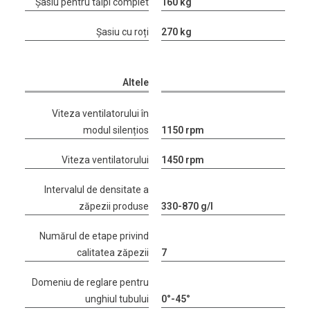
Șasiu pentru tălpi complet
160 kg
Șasiu cu roți
270 kg
Altele
Viteza ventilatorului în
modul silențios
1150 rpm
Viteza ventilatorului
1450 rpm
Intervalul de densitate a
zăpezii produse
330-870 g/l
Numărul de etape privind
calitatea zăpezii
7
Domeniu de reglare pentru
unghiul tubului
0°-45°