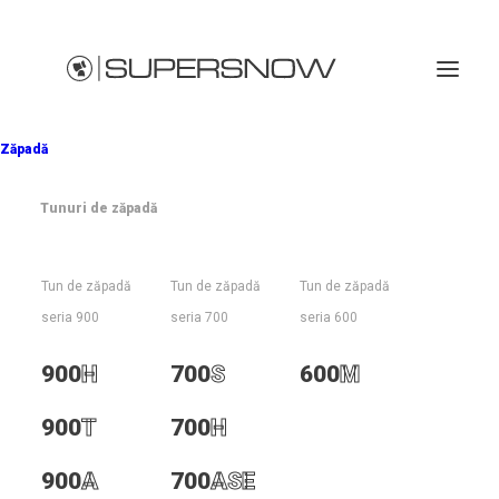
Zăpadă
Tunuri de zăpadă
700
S
Tun de zăpadă
Tun de zăpadă
Tun de zăpadă
seria 900
seria 700
seria 600
900
H
700
S
600
M
900
T
700
H
Tun de zăpadă cu nivel redus de
zgomot
900
A
700
ASE