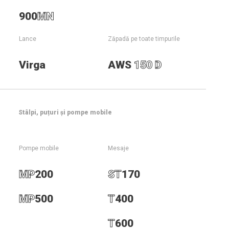
900
MN
Lance
Zăpadă pe toate timpurile
Virga
AWS
150 D
Stâlpi, puțuri și pompe mobile
Pompe mobile
Mesaje
Alte tunuri de zăpadă
MP
200
ST
170
Contactați-ne
MP
500
T
400
T
600