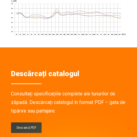
Descărcați catalogul
Consultați specificațiile complete ale tunurilor de
zăpadă. Descărcați catalogul în format PDF – gata de
tipărire sau partajare.
Descarcă PDF