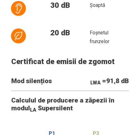
30 dB
Șoaptă
20 dB
Foșnetul
frunzelor
Certificat de emisii de zgomot
Mod silențios
=91,8 dB
LWA
Calculul de producere a zăpezii în
modul
Supersilent
LA
P1
P3