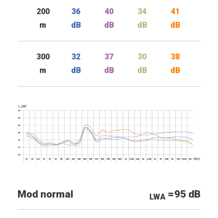
200
36
40
34
41
m
dB
dB
dB
dB
300
32
37
30
38
m
dB
dB
dB
dB
Mod normal
=95 dB
LWA