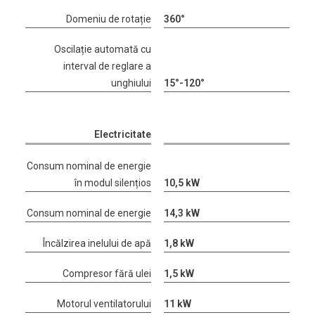
Domeniu de rotație
360°
Oscilație automată cu
interval de reglare a
unghiului
15°-120°
Electricitate
Consum nominal de energie
în modul silențios
10,5 kW
Consum nominal de energie
14,3 kW
Încălzirea inelului de apă
1,8 kW
Compresor fără ulei
1,5 kW
Motorul ventilatorului
11 kW