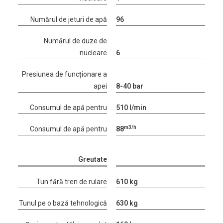
Numărul de jeturi de apă
96
Numărul de duze de
nucleare
6
Presiunea de funcționare a
apei
8-40 bar
Consumul de apă pentru
510 l/min
m3/h
Consumul de apă pentru
88
Greutate
Tun fără tren de rulare
610 kg
Tunul pe o bază tehnologică
630 kg