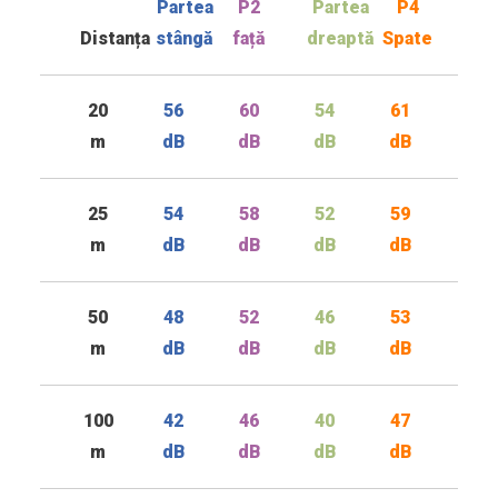
Partea
P2
Partea
P4
Distanța
stângă
față
dreaptă
Spate
20
56
60
54
61
m
dB
dB
dB
dB
25
54
58
52
59
m
dB
dB
dB
dB
50
48
52
46
53
m
dB
dB
dB
dB
100
42
46
40
47
m
dB
dB
dB
dB