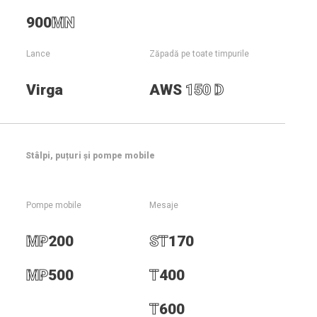
900
MN
Lance
Zăpadă pe toate timpurile
Virga
AWS
150 D
Stâlpi, puțuri și pompe mobile
Du-te la T600
Intrați în contact
Pompe mobile
Mesaje
MP
200
ST
170
MP
500
T
400
SUPERSNOW
>
Zăpadă
>
T400
T
600