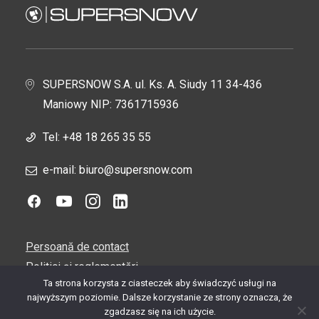
Tun de zăpadă
900H
Premiera 2025 - 900T putere tun de zăpadă
transferat la sol mobil.
SUPERSNOW S.A. ul. Ks. A. Siudy 11 34-436
Maniowy NIP: 7361715936
Tel:
+48 18 265 35 55
e-mail: biuro@supersnow.com
Persoană de contact
Politici și reglementări
Ta strona korzysta z ciasteczek aby świadczyć usługi na
Servicii și asistență
najwyższym poziomie. Dalsze korzystanie ze strony oznacza, że
Carieră
zgadzasz się na ich użycie.