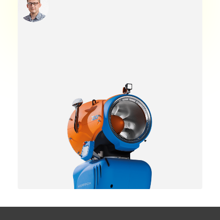
Mateusz Łukaszczyk
Polska
woj. małopolskie, podkarpackie, świętokrzyskie,
śląskie
+48 519 751 698
mateusz.lukaszczyk@supersnow.com