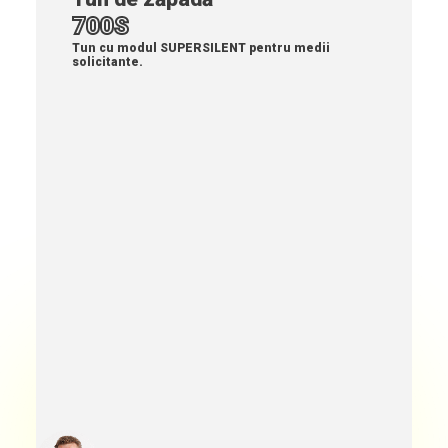
700S
arkadiusz.kitkowski@supersnow.com
Tun cu modul SUPERSILENT pentru medii
solicitante.