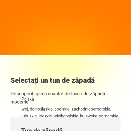
Selectați un tun de zăpadă
Arkadiusz Kitkowski
Descoperiți gama noastră de tunuri de zăpadă
Polska
moderne.
woj. dolnośląskie, opolskie, zachodniopomorskie,
lubuskie, łódzkie, wielkopolskie, kujawsko-pomorskie
+48 603 999 722
Tun de zăpadă