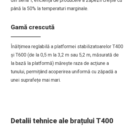
din seria T, eficiența de producere a zăpezii crește cu
până la 50% la temperaturi marginale.
Gamă crescută
Înălțimea reglabilă a platformei stabilizatoarelor T400
și T600 (de la 0,5 m la 3,2 m sau 5,2 m, măsurată de
la bază la platformă) mărește raza de acțiune a
tunului, permițând acoperirea uniformă cu zăpadă a
unei suprafețe mai mari.
Detalii tehnice ale brațului T400