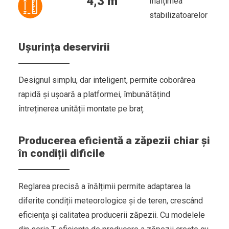
4,3 m
Înălțimea
stabilizatoarelor
Ușurința deservirii
Designul simplu, dar inteligent, permite coborârea
rapidă și ușoară a platformei, îmbunătățind
întreținerea unității montate pe braț.
Producerea eficientă a zăpezii chiar și
în condiții dificile
Reglarea precisă a înălțimii permite adaptarea la
diferite condiții meteorologice și de teren, crescând
eficiența și calitatea producerii zăpezii. Cu modelele